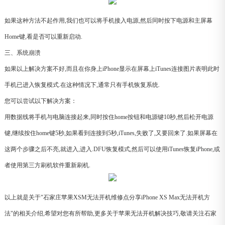
如果这种方法不起作用,我们也可以将手机接入电源,然后同时按下电源和主屏幕
Home键,看是否可以重新启动.
三、系统崩溃
如果以上解决方案不好,而且在你身上iPhone显示在屏幕上iTunes连接图片表明此时
手机已进入恢复模式.在这种情况下,通常只有手机恢复系统.
您可以尝试以下解决方案：
用数据线将手机与电脑连接起来,同时按住home按钮和电源键10秒,然后松开电源
键,继续按住home键5秒,如果看到连接到5秒,iTunes,失败了,又要回来了.如果屏幕在
这两个步骤之后不亮,就进入,进入.DFU恢复模式,然后可以使用iTunes恢复iPhone,或
者使用第三方刷机软件重新刷机.
以上就是关于"石家庄苹果XSM无法开机维修点分享iPhone XS Max无法开机方
法"的相关介绍,希望对您有所帮助,更多关于苹果无法开机解决技巧,敬请关注石家