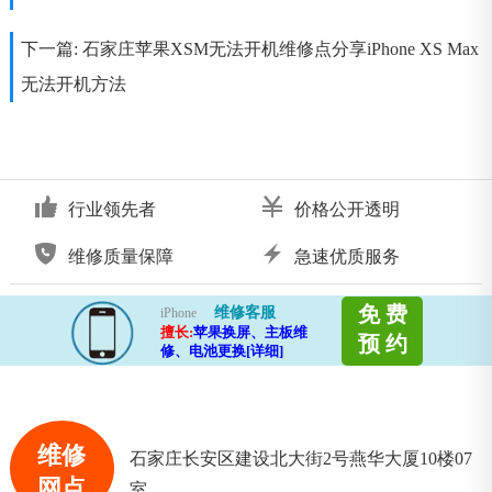
下一篇:
石家庄苹果XSM无法开机维修点分享iPhone XS Max
无法开机方法
行业领先者
价格公开透明
维修质量保障
急速优质服务
免 费
维修客服
iPhone
擅长:
苹果换屏、主板维
预 约
修、电池更换[详细]
维修
石家庄长安区建设北大街2号燕华大厦10楼07
网点
室